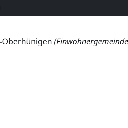
N
il-Oberhünigen
(Einwohnergemeinde